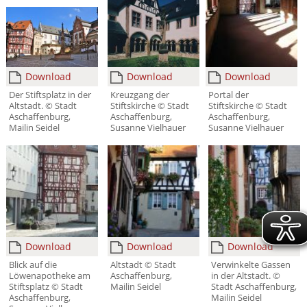
Download
Download
Download
Der Stiftsplatz in der
Kreuzgang der
Portal der
Altstadt. © Stadt
Stiftskirche © Stadt
Stiftskirche © Stadt
Aschaffenburg,
Aschaffenburg,
Aschaffenburg,
Mailin Seidel
Susanne Vielhauer
Susanne Vielhauer
Download
Download
Download
Blick auf die
Altstadt © Stadt
Verwinkelte Gassen
Löwenapotheke am
Aschaffenburg,
in der Altstadt. ©
Stiftsplatz © Stadt
Mailin Seidel
Stadt Aschaffenburg,
Aschaffenburg,
Mailin Seidel