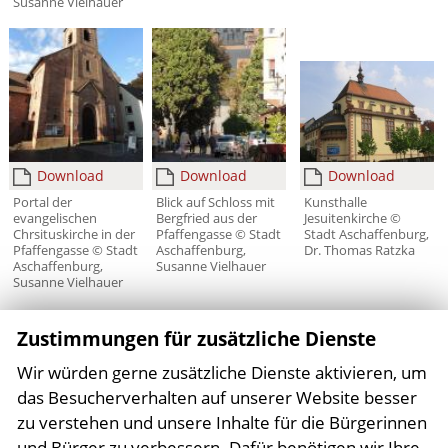
Susanne Vielhauer
Download
Download
Download
Portal der
Blick auf Schloss mit
Kunsthalle
evangelischen
Bergfried aus der
Jesuitenkirche ©
Chrsituskirche in der
Pfaffengasse © Stadt
Stadt Aschaffenburg,
Pfaffengasse © Stadt
Aschaffenburg,
Dr. Thomas Ratzka
Aschaffenburg,
Susanne Vielhauer
Susanne Vielhauer
Zustimmungen für zusätzliche Dienste
Wir würden gerne zusätzliche Dienste aktivieren, um
das Besucherverhalten auf unserer Website besser
Seite drucken
zu verstehen und unsere Inhalte für die Bürgerinnen
und Bürger zu verbessern. Dafür benötigen wir Ihre